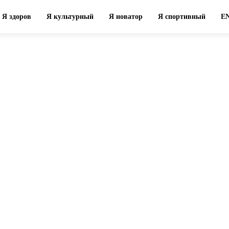
Я здоров
Я культурный
Я новатор
Я спортивный
E