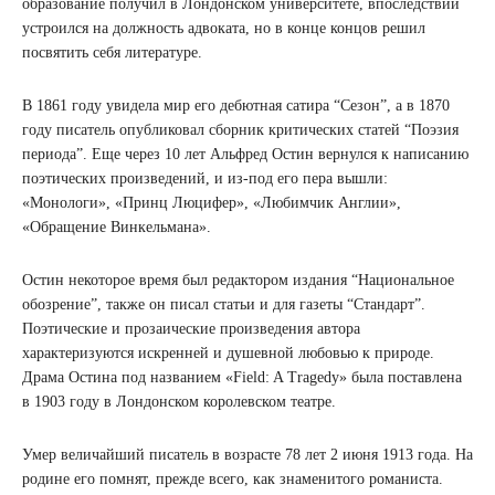
образование получил в Лондонском университете, впоследствии
устроился на должность адвоката, но в конце концов решил
посвятить себя литературе.
В 1861 году увидела мир его дебютная сатира “Сезон”, а в 1870
году писатель опубликовал сборник критических статей “Поэзия
периода”. Еще через 10 лет Альфред Остин вернулся к написанию
поэтических произведений, и из-под его пера вышли:
«Монологи», «Принц Люцифер», «Любимчик Англии»,
«Обращение Винкельмана».
Остин некоторое время был редактором издания “Национальное
обозрение”, также он писал статьи и для газеты “Стандарт”.
Поэтические и прозаические произведения автора
характеризуются искренней и душевной любовью к природе.
Драма Остина под названием «Field: A Tragedy» была поставлена
в 1903 году в Лондонском королевском театре.
Умер величайший писатель в возрасте 78 лет 2 июня 1913 года. На
родине его помнят, прежде всего, как знаменитого романиста.