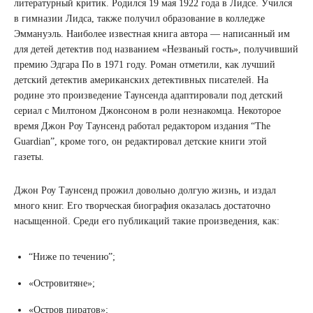
литературный критик. Родился 19 мая 1922 года в Лидсе. Учился
в гимназии Лидса, также получил образование в колледже
Эммануэль. Наиболее известная книга автора ― написанный им
для детей детектив под названием «Незваный гость», получивший
премию Эдгара По в 1971 году. Роман отметили, как лучший
детский детектив американских детективных писателей. На
родине это произведение Таунсенда адаптировали под детский
сериал с Милтоном Джонсоном в роли незнакомца. Некоторое
время Джон Роу Таунсенд работал редактором издания “The
Guardian”, кроме того, он редактировал детские книги этой
газеты.
Джон Роу Таунсенд прожил довольно долгую жизнь, и издал
много книг. Его творческая биография оказалась достаточно
насыщенной. Среди его публикаций такие произведения, как:
“Ниже по течению”;
«Островитяне»;
«Остров пиратов»;