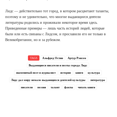
Лидс ― действительно тот город, в котором расцветают таланты,
поэтому и не удивительно, что многие выдающиеся деятели
литературы родились и проживали некоторое время здесь.
Приведенные примеры ― лишь часть историй людей, которые
были или есть связаны с Лидсом, и прославили его не только в
Великобритании, но и за рубежом.
TAGS
Альфред Остин
Артур Рэнсом
Выдающиеся писатели и поэты города Лидс
знаменитый поэт и журналист
история
книги
культура
Лидс дал миру немало выдающихся деятелей культуры
литература
писатели
поэзия
талант
факты
читать книги