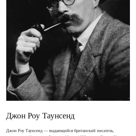
Джон Роу Таунсенд
Джон Роу Таунсенд ― выдающийся британский писатель,