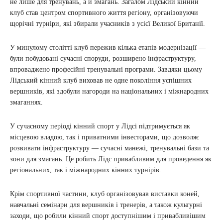
не лише для тренувань, а й змагань. Загалом Лідський кінний
клуб став центром спортивного життя регіону, організовуючи
щорічні турніри, які збирали учасників з усієї Великої Британії.
У минулому столітті клуб пережив кілька етапів модернізації —
були побудовані сучасні споруди, розширено інфраструктуру,
впроваджено професійні тренувальні програми. Завдяки цьому
Лідський кінний клуб виховав не одне покоління успішних
вершників, які здобули нагороди на національних і міжнародних
змаганнях.
У сучасному періоді кінний спорт у Лідсі підтримується як
місцевою владою, так і приватними інвесторами, що дозволяє
розвивати інфраструктуру — сучасні манежі, тренувальні бази та
зони для змагань. Це робить Лідс привабливим для проведення як
регіональних, так і міжнародних кінних турнірів.
Крім спортивної частини, клуб організовував виставки коней,
навчальні семінари для вершників і тренерів, а також культурні
заходи, що робили кінний спорт доступнішим і привабливішим