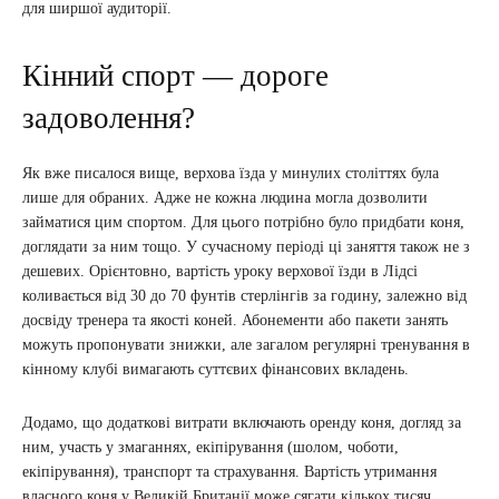
для ширшої аудиторії.
Кінний спорт — дороге
задоволення?
Як вже писалося вище, верхова їзда у минулих століттях була
лише для обраних. Адже не кожна людина могла дозволити
займатися цим спортом. Для цього потрібно було придбати коня,
доглядати за ним тощо. У сучасному періоді ці заняття також не з
дешевих. Орієнтовно, вартість уроку верхової їзди в Лідсі
коливається від 30 до 70 фунтів стерлінгів за годину, залежно від
досвіду тренера та якості коней. Абонементи або пакети занять
можуть пропонувати знижки, але загалом регулярні тренування в
кінному клубі вимагають суттєвих фінансових вкладень.
Додамо, що додаткові витрати включають оренду коня, догляд за
ним, участь у змаганнях, екіпірування (шолом, чоботи,
екіпірування), транспорт та страхування. Вартість утримання
власного коня у Великій Британії може сягати кількох тисяч