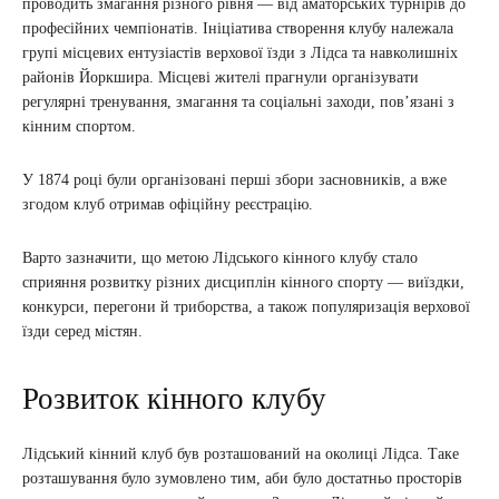
проводить змагання різного рівня — від аматорських турнірів до
професійних чемпіонатів. Ініціатива створення клубу належала
групі місцевих ентузіастів верхової їзди з Лідса та навколишніх
районів Йоркшира. Місцеві жителі прагнули організувати
регулярні тренування, змагання та соціальні заходи, пов’язані з
кінним спортом.
У 1874 році були організовані перші збори засновників, а вже
згодом клуб отримав офіційну реєстрацію.
Варто зазначити, що метою Лідського кінного клубу стало
сприяння розвитку різних дисциплін кінного спорту — виїздки,
конкурси, перегони й триборства, а також популяризація верхової
їзди серед містян.
Розвиток кінного клубу
Лідський кінний клуб був розташований на околиці Лідса. Таке
розташування було зумовлено тим, аби було достатньо просторів