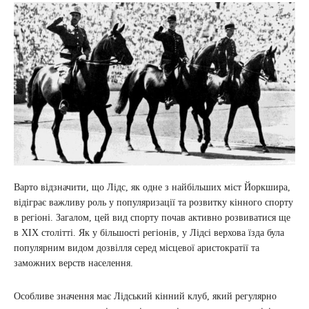
Варто відзначити, що Лідс, як одне з найбільших міст Йоркшира,
відіграє важливу роль у популяризації та розвитку кінного спорту
в регіоні. Загалом, цей вид спорту почав активно розвиватися ще
в XIX столітті. Як у більшості регіонів, у Лідсі верхова їзда була
популярним видом дозвілля серед місцевої аристократії та
заможних верств населення.
Особливе значення має Лідський кінний клуб, який регулярно