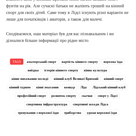
фунтів на рік. Але сучасні батьки не жаліють грошей на кінний
спорт для своїх дітей. Саме тому в Лідсі існують різні варіанти не
лише для початківців і аматорів, а також для малечі.
Сподіваємося, наш матеріал був для вас пізнавальним і ви
дізналися більше інформації про рідне місто.
TAGS
аматорський спорт
вартість кінного спорту
верхова їзда
виїздка
історія кінного спорту
кінна культура
кінне виховання молоді
кінний клуб Великої Британії
кінний спорт
кінний туризм
кінні змагання
конкур
Лідс
Лідський кінний клуб
професійний спорт
розвиток спорту
скачки
спорт у Лідсі
спортивна інфраструктура
спортивні заходи Лідса
тренування з верхової їзди
триборство
уроки верхової їзди