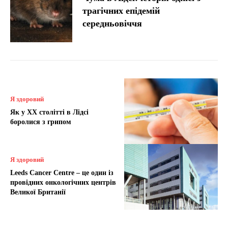
трагічних епідемій
середньовіччя
Я здоровий
Як у XX столітті в Лідсі
боролися з грипом
Я здоровий
Leeds Cancer Centre – це один із
провідних онкологічних центрів
Великої Британії