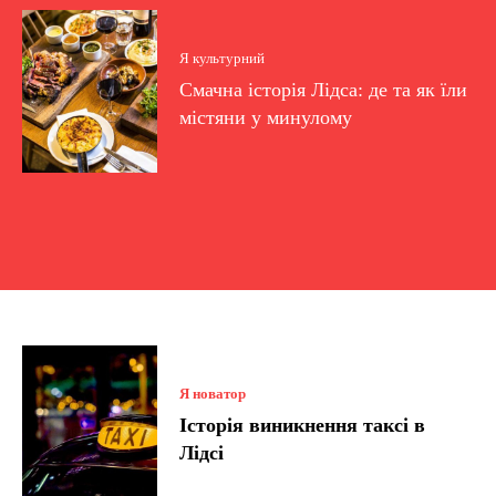
Я культурний
Смачна історія Лідса: де та як їли
містяни у минулому
Я новатор
Історія виникнення таксі в
Лідсі