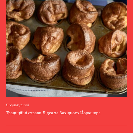
Я культурний
Традиційні страви Лідса та Західного Йоркшира