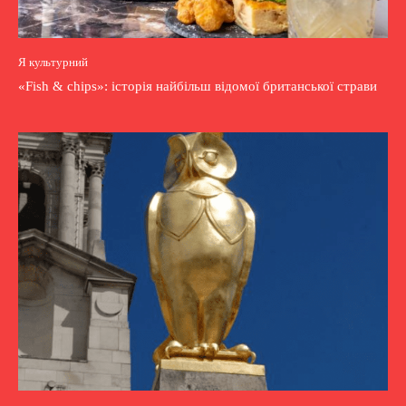
Я культурний
«Fish & chips»: історія найбільш відомої британської страви