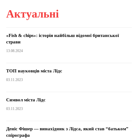
Актуальні
«Fish & chips»: історія найбільш відомої британської
страви
13.08.2024
ТОП науковців міста Лідс
03.11.2023
Символ міста Лідс
03.11.2023
Деніс Фішер ― винахідник з Лідса, який став “батьком”
спірографа