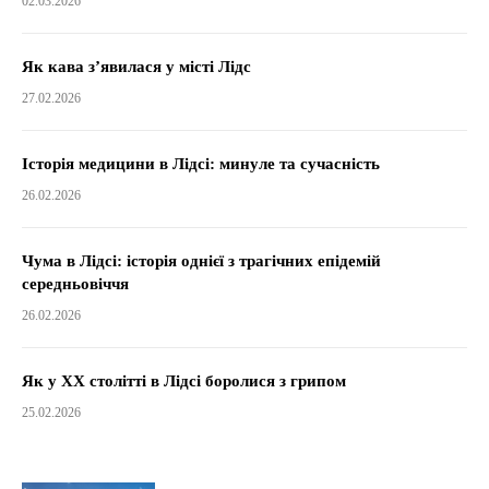
02.03.2026
Як кава з’явилася у місті Лідс
27.02.2026
Історія медицини в Лідсі: минуле та сучасність
26.02.2026
Чума в Лідсі: історія однієї з трагічних епідемій
середньовіччя
26.02.2026
Як у XX столітті в Лідсі боролися з грипом
25.02.2026