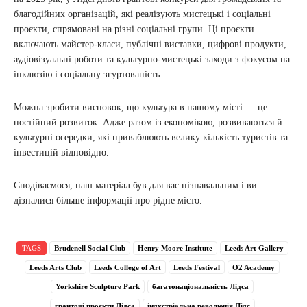
благодійних організацій, які реалізують мистецькі і соціальні
проєкти, спрямовані на різні соціальні групи. Ці проєкти
включають майстер-класи, публічні виставки, цифрові продукти,
аудіовізуальні роботи та культурно-мистецькі заходи з фокусом на
інклюзію і соціальну згуртованість.
Можна зробити висновок, що культура в нашому місті — це
постійний розвиток. Адже разом із економікою, розвиваються й
культурні осередки, які приваблюють велику кількість туристів та
інвестицій відповідно.
Сподіваємося, наш матеріал був для вас пізнавальним і ви
дізналися більше інформації про рідне місто.
TAGS
Brudenell Social Club
Henry Moore Institute
Leeds Art Gallery
Leeds Arts Club
Leeds College of Art
Leeds Festival
O2 Academy
Yorkshire Sculpture Park
багатонаціональність Лідса
грантові проєкти Лідса
індустріальна революція Лідс