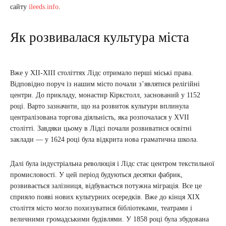
сайту
ileeds.info
.
Як розвивалася культура міста
Вже у XII-XIII століттях Лідс отримало перші міські права.
Відповідно поруч із нашим місто почали з’являтися релігійні
центри. До прикладу, монастир Кіркстолл, заснований у 1152
році. Варто зазначити, що на розвиток культури вплинула
централізована торгова діяльність, яка розпочалася у XVII
столітті. Завдяки цьому в Лідсі почали розвиватися освітні
заклади — у 1624 році була відкрита нова граматична школа.
Далі була індустріальна революція і Лідс стає центром текстильної
промисловості. У цей період будуються десятки фабрик,
розвивається залізниця, відбувається потужна міграція. Все це
сприяло появі нових культурних осередків. Вже до кінця XIX
століття місто могло похизуватися бібліотеками, театрами і
величними громадськими будівлями. У 1858 році була збудована