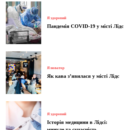
Я здоровий
Пандемія COVID-19 у місті Лідс
Я новатор
Як кава з’явилася у місті Лідс
Я здоровий
Історія медицини в Лідсі:
минуле та сучасність