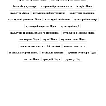
інклюзія у культурі
історичний розвиток міста
історія Лідса
культура Лідса
культурна інфраструктура
культурна спадщина
культурний розвиток Лідса
культурні ініціативи
культурні інновації
культурні осередки Лідса
культурні події
культурні традиції Західного Йоркшира
культурні фестивалі Лідса
мистецтво Лідса
музеї Лідса
музична сцена Лідса
розвиток мистецтва у XX столітті
скульптура Лідса
соціальна згуртованість
соціальні проєкти
сучасна культура Лідса
театри Лідса
традиції Лідса
туризм у Лідсі