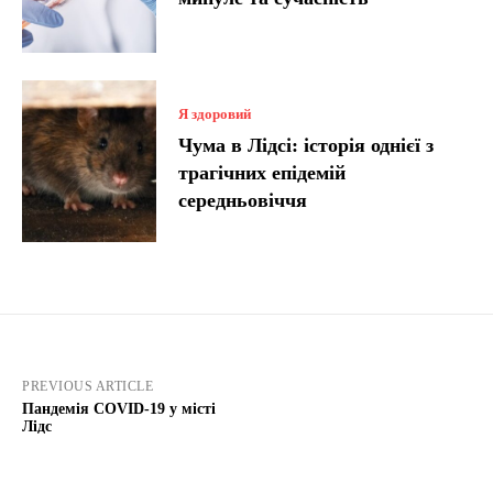
Я здоровий
Чума в Лідсі: історія однієї з
трагічних епідемій
середньовіччя
PREVIOUS ARTICLE
Пандемія COVID-19 у місті
Лідс