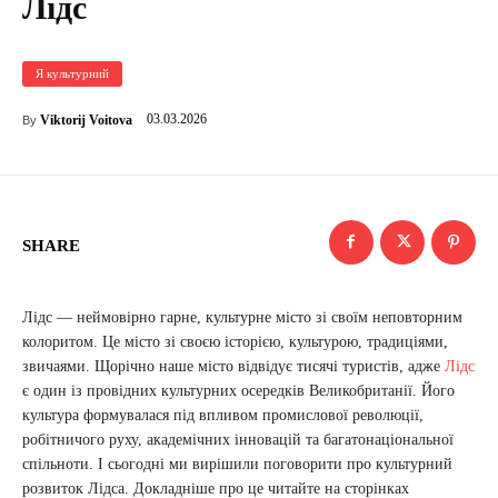
Лідс
Я культурний
03.03.2026
Viktorij Voitova
By
SHARE
Лідс — неймовірно гарне, культурне місто зі своїм неповторним
колоритом. Це місто зі своєю історією, культурою, традиціями,
звичаями. Щорічно наше місто відвідує тисячі туристів, адже
Лідс
є один із провідних культурних осередків Великобританії. Його
культура формувалася під впливом промислової революції,
робітничого руху, академічних інновацій та багатонаціональної
спільноти. І сьогодні ми вирішили поговорити про культурний
розвиток Лідса. Докладніше про це читайте на сторінках