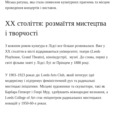
Міська ратуша, яка стала символом культурних прагнень та місцем
проведення концертів і виставок.
XX століття: розмаїття мистецтва
і творчості
З кожним роком культура в Лідсі все більше розвивалася. Вже у
XX століття в місті відкриваються університет, театри (Leeds
Playhouse, Grand Theatre), кіноіндустрії, музеї. До слова, перші у
світі фільми зняті у Лідсі Луї ле Прінцем у 1888 році.
У 1903–1923 роках діє Leeds Arts Club, який інтегрує ідеї
модернізму і підтримує феміністичний рух та радикальні
мистецькі ініціативи. Місцеві художники та скульптори, такі як
Барбара Гепворт і Генрі Мур, здобувають міжнародне визнання, а
Leeds College of Art стає епіцентром радикальних мистецьких
новацій у 1950-60-х роках.