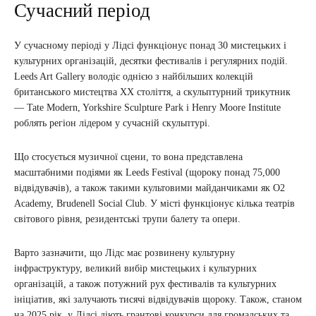
Сучасний період
У сучасному періоді у Лідсі функціонує понад 30 мистецьких і
культурних організацій, десятки фестивалів і регулярних подій.
Leeds Art Gallery володіє однією з найбільших колекцій
британського мистецтва XX століття, а скульптурний трикутник
— Tate Modern, Yorkshire Sculpture Park і Henry Moore Institute
роблять регіон лідером у сучасній скульптурі.
Що стосується музичної сцени, то вона представлена
масштабними подіями як Leeds Festival (щороку понад 75,000
відвідувачів), а також такими культовими майданчиками як O2
Academy, Brudenell Social Club. У місті функціонує кілька театрів
світового рівня, резидентські трупи балету та опери.
Варто зазначити, що Лідс має розвинену культурну
інфраструктуру, великий вибір мистецьких і культурних
організацій, а також потужний рух фестивалів та культурних
ініціатив, які залучають тисячі відвідувачів щороку. Також, станом
на 2025 рік, у Лідсі діють грантові конкурси для громадських та