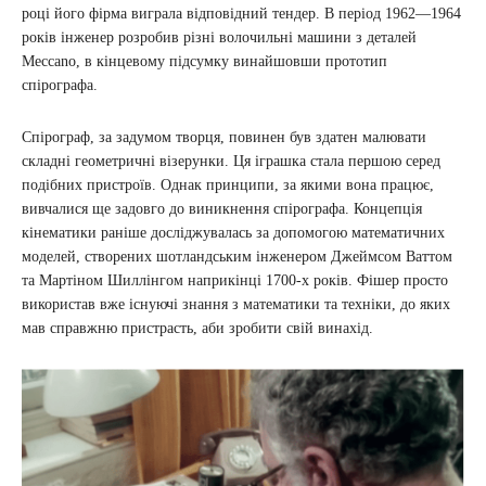
році його фірма виграла відповідний тендер. В період 1962―1964
років інженер розробив різні волочильні машини з деталей
Meccano, в кінцевому підсумку винайшовши прототип
спірографа.
Спірограф, за задумом творця, повинен був здатен малювати
складні геометричні візерунки. Ця іграшка стала першою серед
подібних пристроїв. Однак принципи, за якими вона працює,
вивчалися ще задовго до виникнення спірографа. Концепція
кінематики раніше досліджувалась за допомогою математичних
моделей, створених шотландським інженером Джеймсом Ваттом
та Мартіном Шиллінгом наприкінці 1700-х років. Фішер просто
використав вже існуючі знання з математики та техніки, до яких
мав справжню пристрасть, аби зробити свій винахід.