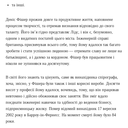
та інші.
Деніс Фішер прожив довге та продуктивне життя, наповнене
процесом творчості, та отримав визнання відповідно до свого
таланту. Його ім’я гідно представляє Лідс, і він є, безумовно,
одним з видатних постатей цього міста. Інженерній справі
британець присвячував всього себе, тому йому вдалося так багато
зробити і стати успішною людиною ― отримати славу не лише на
батьківщині, а і далеко за кордоном. Фішер був працьовитим і
ніколи не зупинявся на досягнутому.
В світі його знають та цінують, саме як винахідника спірографа,
хоча, звісно, у Фішера були також і інші корисні вироби. Досягти
висот у професії йому вдалося, вочевидь, тому, що він працював
невтомно і дійсно обожнював своє заняття. Він зміг вдало
поєднати інженерні навички та здібності до ведення бізнесу,
підприємницьку жилку. Помер відомий винахідник 17 вересня
2002 року в Барроу-ін-Фернесс. На момент смерті йому було 84
роки.