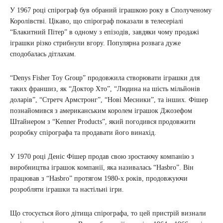
У 1967 році спірограф був обраний іграшкою року в Сполученому
Королівстві. Цікаво, що спірограф показали в телесеріалі
“Блакитний Пітер” в одному з епізодів, завдяки чому продажі
іграшки різко стрибнули вгору. Популярна розвага дуже
сподобалась дітлахам.
“Denys Fisher Toy Group” продовжила створювати іграшки для
таких франшиз, як “Доктор Хто”, “Людина на шість мільйонів
доларів”, “Стретч Армстронг”, “Нові Месники”, та інших. Фішер
познайомився з американським королем іграшок Джозефом
Штайнером з “Kenner Products”, який погодився продовжити
розробку спірографа та продавати його винахід.
У 1970 році Деніс Фішер продав свою зростаючу компанію з
виробництва іграшок компанії, яка називалась “Hasbro”. Він
працював з “Hasbro” протягом 1980-х років, продовжуючи
розробляти іграшки та настільні ігри.
Що стосується його дітища спірографа, то цей пристрій визнали