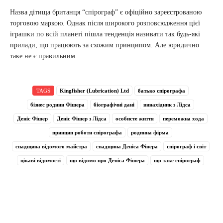
Назва дітища британця “спірограф” є офіційно зареєстрованою
торговою маркою. Однак після широкого розповсюдження цієї
іграшки по всій планеті пішла тенденція називати так будь-які
прилади, що працюють за схожим принципом. Але юридично
таке не є правильним.
TAGS
Kingfisher (Lubrication) Ltd
батько спірографа
бізнес родини Фішера
біографічні дані
винахідник з Лідса
Деніс Фішер
Деніс Фішер з Лідса
особисте життя
переможна хода
принцип роботи спірографа
родинна фірма
спадщина відомого майстра
спадщина Деніса Фінера
спірограф і світ
цікаві відомості
що відомо про Деніса Фішера
що таке спірограф