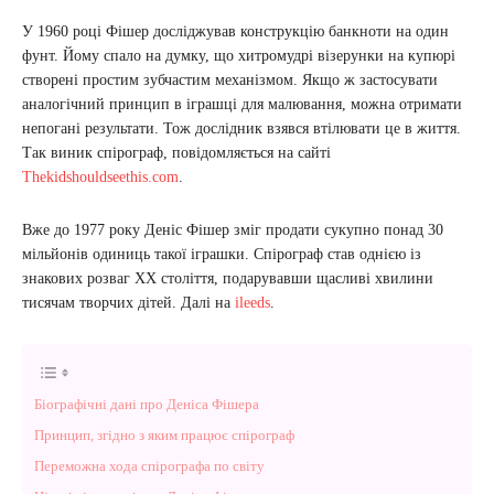
У 1960 році Фішер досліджував конструкцію банкноти на один
фунт. Йому спало на думку, що хитромудрі візерунки на купюрі
створені простим зубчастим механізмом. Якщо ж застосувати
аналогічний принцип в іграшці для малювання, можна отримати
непогані результати. Тож дослідник взявся втілювати це в життя.
Так виник спірограф, повідомляється на сайті
Thekidshouldseethis.com
.
Вже до 1977 року Деніс Фішер зміг продати сукупно понад 30
мільйонів одиниць такої іграшки. Спірограф став однією із
знакових розваг XX століття, подарувавши щасливі хвилини
тисячам творчих дітей. Далі на
ileeds
.
Біографічні дані про Деніса Фішера
Принцип, згідно з яким працює спірограф
Переможна хода спірографа по світу