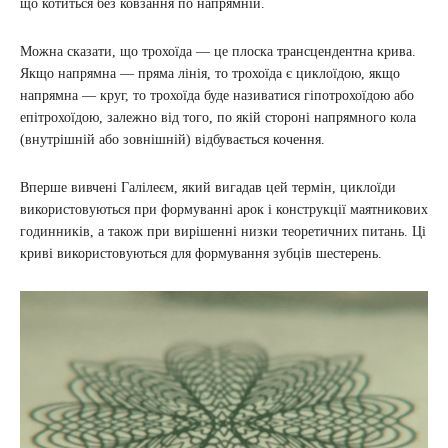
що котиться без ковзання по напрямній.
Можна сказати, що трохоїда ― це плоска трансцендентна крива.
Якщо напрямна — пряма лінія, то трохоїда є циклоїдою, якщо
напрямна ― круг, то трохоїда буде називатися гіпотрохоїдою або
епітрохоїдою, залежно від того, по якій стороні напрямного кола
(внутрішній або зовнішній) відбувається кочення.
Вперше вивчені Галілеєм, який вигадав цей термін, циклоїди
використовуються при формуванні арок і конструкції маятникових
годинників, а також при вирішенні низки теоретичних питань. Ці
криві використовуються для формування зубців шестерень.