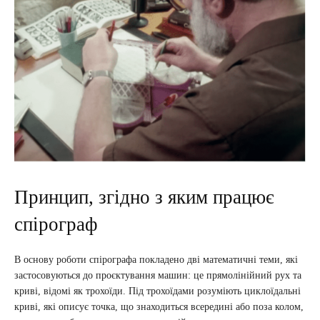
Принцип, згідно з яким працює
спірограф
В основу роботи спірографа покладено дві математичні теми, які
застосовуються до проєктування машин: це прямолінійний рух та
криві, відомі як трохоїди. Під трохоїдами розуміють циклоїдальні
криві, які описує точка, що знаходиться всередині або поза колом,