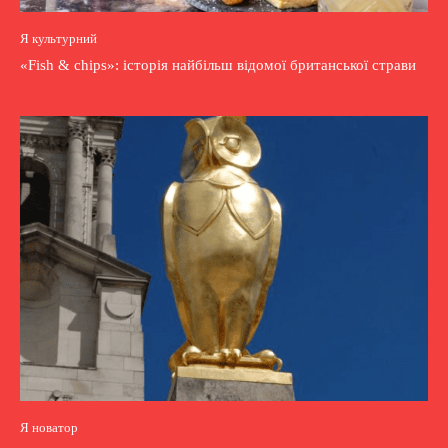
Я культурний
«Fish & chips»: історія найбільш відомої британської страви
Я новатор