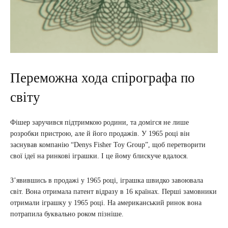
Переможна хода спірографа по
світу
Фішер заручився підтримкою родини, та домігся не лише
розробки пристрою, але й його продажів. У 1965 році він
заснував компанію “Denys Fisher Toy Group”, щоб перетворити
свої ідеї на ринкові іграшки. І це йому блискуче вдалося.
З’явившись в продажі у 1965 році, іграшка швидко завоювала
світ. Вона отримала патент відразу в 16 країнах. Перші замовники
отримали іграшку у 1965 році. На американський ринок вона
потрапила буквально роком пізніше.