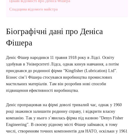
Цікаві відомості про Деніса Фішера
Спадщина відомого майстра
Біографічні дані про Деніса
Фішера
Деніс Фішер народився 11 травня 1918 року в Лідсі. Освіту
здобував в Університеті Лідса, однак кинув навчання, а потім
приєднався до родинної фірми “Kingfisher (Lubrication) Ltd”.
Бізнес сім’ї Фішера стосувався виробництва промислових
мастильних матеріалів. Там він розробив нові способи
підвищення ефективності виробництва.
Деніс пропрацював на фірмі доволі тривалий час, однак у 1960
році зважився залишити родинну справу, і відкрити власну
компанію. Так у нього з’явилась фірма під назвою “Denys Fisher
Engineering”. В своєму рідному місті Фішер займався, в тому
числі, створенням точних компонентів для НАТО, оскільки у 1961