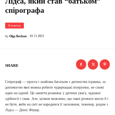
Лідса, який став “батьком”
спірографа
Я новатор
01.11.2023
Olga Bovkun
By
SHARE
Спірограф ― проста і знайома багатьом з дитинства іграшка, за
допомогою якої можна робити чудернацькі візерунки, не схожі
один на одний. Це заняття розвиває у дитини увагу, художні
здібності і смак. Але, цілком можливо, що такої розваги могло б і
не бути, якби на світ не народився її засновник, інженер, родом з
Лідса ― Деніс Фішер.