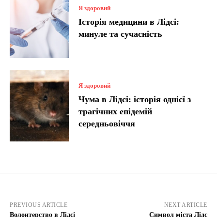
Я здоровий
Історія медицини в Лідсі:
минуле та сучасність
Я здоровий
Чума в Лідсі: історія однієї з
трагічних епідемій
середньовіччя
PREVIOUS ARTICLE
NEXT ARTICLE
Волонтерство в Лідсі
Символ міста Лідс