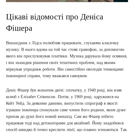
Цікаві відомості про Деніса
Фішера
Винахідник з Лідса полюбляв працювати, слухаючи класичну
музику. В нього вдома на той час стояв грамофон, за допомогою
якого він прослуховував платівки. Музика дарувала йому осяяння,
і він знаходив рішення своїх технічних проблем, над якими
міркував упродовж роботи. Він самостійно оволодів тонкощами
інженерної справи, тому вважався самоуком.
Деніс Фішер був жонатим двічі: спочатку, у 1940 році, він взяв
шлюб з Елізабет Стівенсон. Потім, у 1969 році, одружився на
Кейт Уейд. За деякими даними, випустити спірограф в якості
іграшки інженера спонукали саме члени його родини, яким дуже
припав до душі його новий винахід. Сам же Фішер нібито
працював тоді над детонаторами для авіабомб. Йому знадобився
спосіб швидко й точно креслити лінії, що плавно згинаються. Так