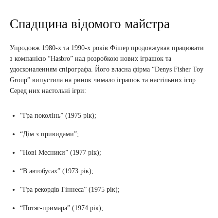
Спадщина відомого майстра
Упродовж 1980-х та 1990-х років Фішер продовжував працювати
з компанією “Hasbro” над розробкою нових іграшок та
удосконаленням спірографа. Його власна фірма “Denys Fisher Toy
Group” випустила на ринок чимало іграшок та настільних ігор.
Серед них настольні ігри:
“Гра поколінь” (1975 рік);
“Дім з привидами”;
“Нові Месники” (1977 рік);
“В автобусах” (1973 рік);
“Гра рекордів Гіннеса” (1975 рік);
“Потяг-примара” (1974 рік);