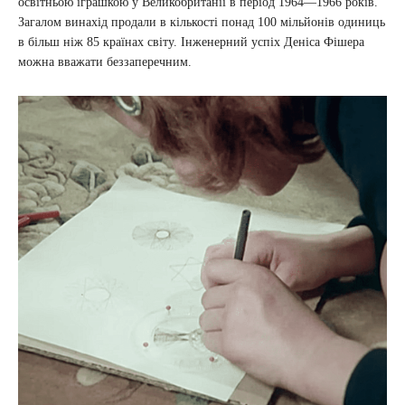
освітньою іграшкою у Великобританії в період 1964―1966 років.
Загалом винахід продали в кількості понад 100 мільйонів одиниць
в більш ніж 85 країнах світу. Інженерний успіх Деніса Фішера
можна вважати беззаперечним.