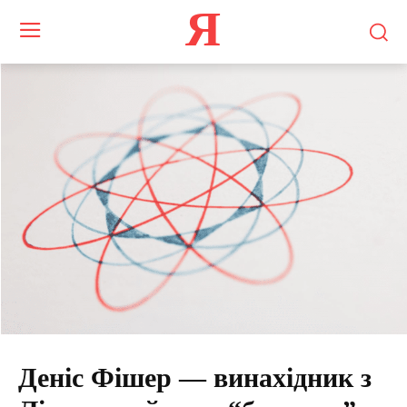
Я
Деніс Фішер ― винахідник з