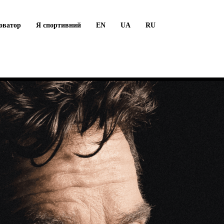
оватор
Я спортивний
EN
UA
RU