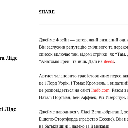
SHARE
Джеймс Фрейн — актор, який визнаний одним 
Він заслужив репутацію сміливого та переко
список включає такі відомі стрічки, як “Там,
та Лідс
“Анатомія Грей” та інші. Далі на
ileeds
.
Артист талановито грає історичних персонаж
це і Лорд Уорік, і Томас Кромвель, і видатн
це розповідається на сайті
Imdb.com
. Разом з
Наталі Портман, Бен Аффлек, Різ Уізерспун
і Лідс
Джеймс народився у Лідсі Великобританії, хо
Бішопс-Стортфорда (графство Ессекс). Він н
на батьківщині і далеко за її межами.