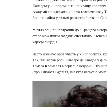
Канадську кінопремію за найкращу чоловічу 
Академії канадського кіно та телебачення у 
Зонненшайна у фільмі режисера Іштвана Саб
У 2008 році він потрапив до “Кращого акторс
стало можливим завдяки спектаклю “Повернен
кар’єрі лицедія.
Часто Джеймс брав участь у кінопроєктах, п
Так, він зіграв роль Альваро де Квадра у філ
Томаса Кромвеля в серіалі “Тюдори”. Пізніше
(про Елізабет Вудвілл, яка була бабусею мона