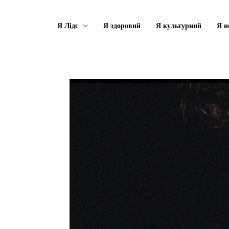
Я Лідс
Я здоровий
Я культурний
Я н