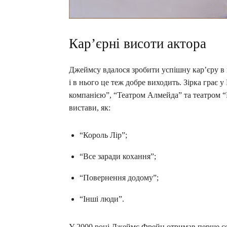
Кар’єрні висоти актора
Джеймсу вдалося зробити успішну кар’єру в кі
і в нього це теж добре виходить. Зірка грає 
компанією”, “Театром Алмейда” та театром “К
вистави, як:
“Король Лір”;
“Все заради кохання”;
“Повернення додому”;
“Інші люди”.
У 2000 році Джеймс Фрейн отримав перше се