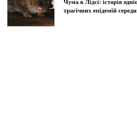
Чума в Лідсі: історія одніє
трагічних епідемій серед