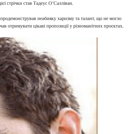
ієї стрічки став Тадеус О’Салліван.
, продемонстрував неабияку харизму та талант, що не могло
чав отримувати цікаві пропозиції у різноманітних проєктах.