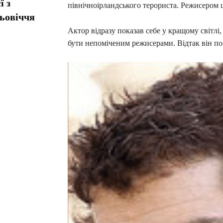
ї з
північноірландського терориста. Режисером ц
ньовіччя
Актор відразу показав себе у кращому світлі
бути непоміченим режисерами. Відтак він по