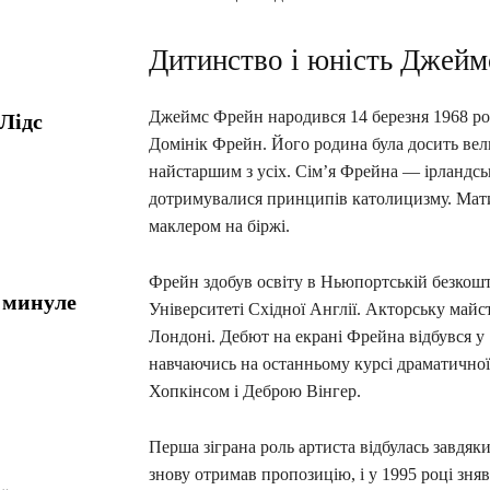
Дитинство і юність Джейм
Джеймс Фрейн народився 14 березня 1968 рок
 Лідс
Домінік Фрейн. Його родина була досить вели
найстаршим з усіх. Сім’я Фрейна ― ірландськ
дотримувалися принципів католицизму. Мати
маклером на біржі.
Фрейн здобув освіту в Ньюпортській безкошто
: минуле
Університеті Східної Англії. Акторську майс
Лондоні. Дебют на екрані Фрейна відбувся у 19
навчаючись на останньому курсі драматичної 
Хопкінсом і Деброю Вінгер.
Перша зіграна роль артиста відбулась завдяк
знову отримав пропозицію, і у 1995 році зняв