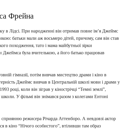
са Фрейна
у в Лідсі. При народженні він отримав повне ім’я Джеймс
кою: батьки мали аж восьмеро дітей, причому, сам він став
ого походження, тато і мама майбутньої зірки
 Джеймса була вчителькою, а його батько працював
вній гімназії, потім вивчав мистецтво драми і кіно в
терність Джеймс вивчав в Центральній школі мови і драми у
93 році, коли він зіграв у кінострічці “Темні землі”,
школи. У фільмі він знімався разом з колегами Ентоні
и сприянню режисера Річарда Аттенборо. А невдовзі актор
ся в кіно “Нічого особистого”, втіливши там образ