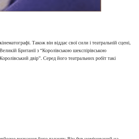
нематографі. Також він віддає свої сили і театральній сцені,
у Великій Британії з “Королівською шекспірівською
оролівський двір”. Серед його театральних робіт такі
рйозне визнання його таланту. Він був номінований на