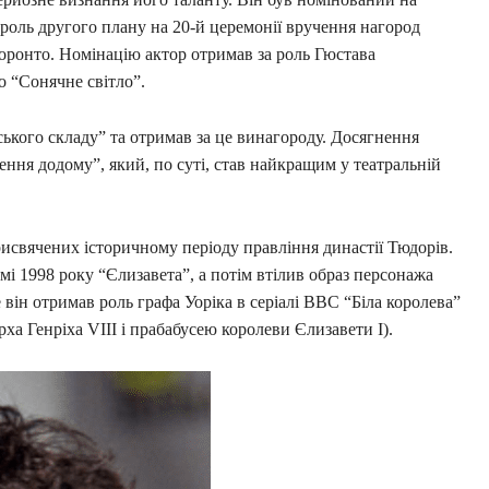
роль другого плану на 20-й церемонії вручення нагород
Торонто. Номінацію актор отримав за роль Гюстава
о “Сонячне світло”.
ького складу” та отримав за це винагороду. Досягнення
ня додому”, який, по суті, став найкращим у театральній
рисвячених історичному періоду правління династії Тюдорів.
ьмі 1998 року “Єлизавета”, а потім втілив образ персонажа
 він отримав роль графа Уоріка в серіалі ВВС “Біла королева”
рха Генріха VIII і прабабусею королеви Єлизавети I).