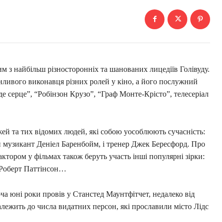
з найбільш різносторонніх та шанованих лицедіїв Голівуду.
нливого виконавця різних ролей у кіно, а його послужний
 де серце”, “Робінзон Крузо”, “Граф Монте-Крісто”, телесеріал
ей та тих відомих людей, які собою уособлюють сучасність:
ий музикант Деніел Баренбойм, і тренер Джек Бересфорд. Про
 актором у фільмах також беруть участь інші популярні зірки:
, Роберт Паттінсон…
ча юні роки провів у Станстед Маунтфітчет, недалеко від
алежить до числа видатних персон, які прославили місто Лідс