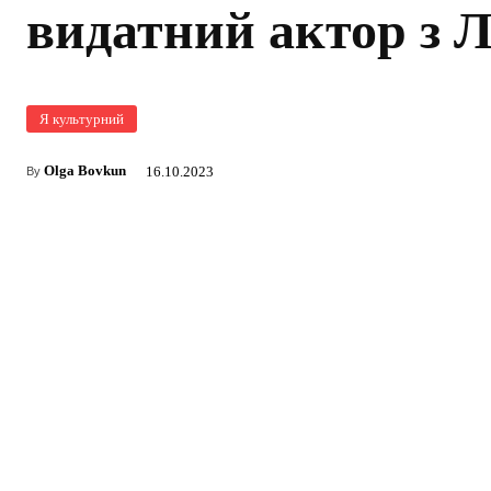
видатний актор з Л
Я культурний
Olga Bovkun
16.10.2023
By