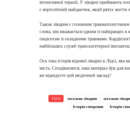
інтенсивної терапії. У лікарні приймають по
є вертолітний майданчик, який рятує життя 
Також лікарня є головним травматологічним 
слова, він вважається одним із найкращих в 
пацієнтам зі складними травмами. Кардіолог
найбільших служб транскатетерної імплантац
Ось така історія відомої лікарні в Лідсі, яка
міста. Сподіваємося, наш матеріал був для ва
ви відвідуєте цей медичний заклад?
TAGS
загальна лікарня
загальна лікар
Історія створення
Історія ств