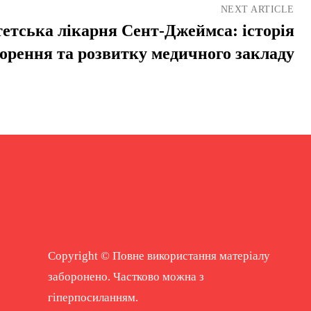
NEXT ARTICLE
етська лікарня Сент-Джеймса: історія
орення та розвитку медичного закладу
Copyright © Повне використання матеріалу
заборонено. Частково можна з
гіперпосиланням.