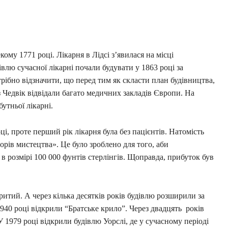
кому 1771 році. Лікарня в Лідсі з’явилася на місці
лю сучасної лікарні почали будувати у 1863 році за
рібно відзначити, що перед тим як скласти план будівництва,
з Чедвік відвідали багато медичних закладів Європи. На
утньої лікарні.
і, проте перший рік лікарня була без пацієнтів. Натомість
рів мистецтва». Це було зроблено для того, аби
в розмірі 100 000 фунтів стерлінгів. Щоправда, прибуток був
ритий. А через кілька десятків років будівлю розширили за
940 році відкрили “Братське крило”. Через двадцять років
 1979 році відкрили будівлю Уорслі, де у сучасному періоді