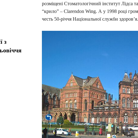
розміщені Стоматологічний інститут Лідса т
“крило” – Clarendon Wing. А у 1998 році гро
честь 50-річчя Національної служби здоров’я
ї з
ньовіччя