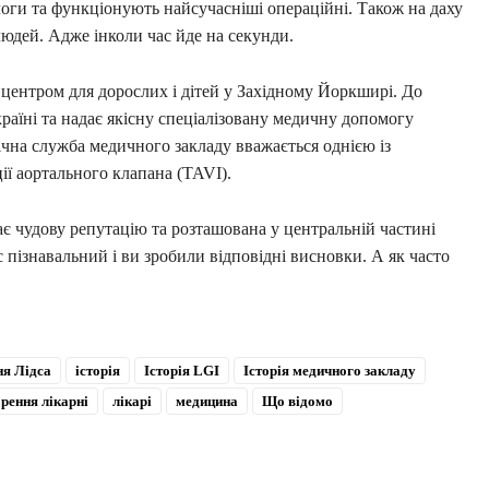
логи та функціонують найсучасніші операційні. Також на даху
людей. Адже інколи час йде на секунди.
центром для дорослих і дітей у Західному Йоркширі. До
країні та надає якісну спеціалізовану медичну допомогу
ічна служба медичного закладу вважається однією із
ії аортального клапана (TAVI).
 має чудову репутацію та розташована у центральній частині
с пізнавальний і ви зробили відповідні висновки. А як часто
ня Лідса
історія
Історія LGI
Історія медичного закладу
орення лікарні
лікарі
медицина
Що відомо