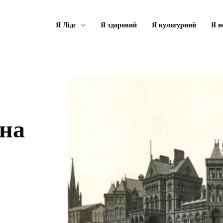
Я Лідс
Я здоровий
Я культурний
Я н
ьна