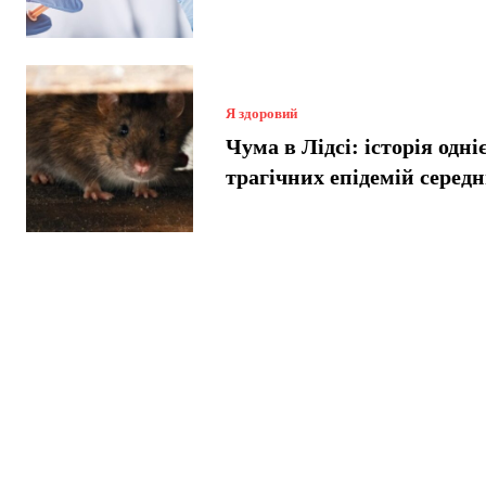
Я здоровий
Чума в Лідсі: історія одніє
трагічних епідемій серед