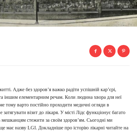
итті. Адже без здоров’я важко радіти успішній кар’єрі,
та іншим елементарним речам. Коли людина хвора для неї
аме тому варто постійно проходити медичні огляди в
е затягувати візит до лікаря. У місті Лідс функціонує багато
ь мешканцям стежити за своїм здоров’ям. Сьогодні ми
ще має назву LGI. Докладніше про історію лікарні читайте на