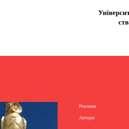
Університ
ств
Реклама
Автори