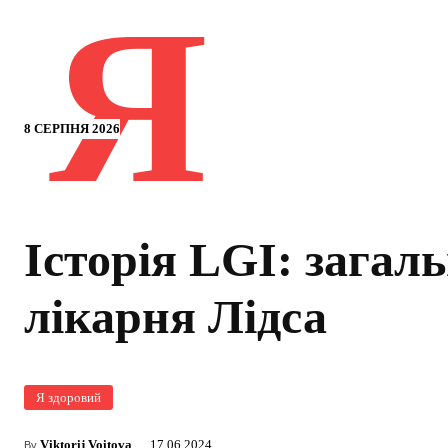
Я
8 СЕРПНЯ 2026
Історія LGI: загал
лікарня Лідса
Я здоровий
Viktorij Voitova
17.06.2024
By