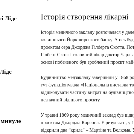
Історія створення лікарні
і Лідс
Історія медичного закладу розпочалася у дале
колишнього Йоркширського банку. А ось будів
проєктом сера Джорджа Гілберта Скотта. Пот
Гілберт Скотт і головний лікар доктор Чарль
основі побаченого був зроблений проєкт майб
 Лідс
Будівництво медзакладу завершили у 1868 роц
тут функціонувала «Національна виставка тво
відшкодувати частину витрат на будівництво 
незначний від цього проєкту.
У травні 1869 року медичний заклад був відк
: минуле
проєктом Джорджа Корсона. У результаті, у 1
відкрили два “крила” – Мартіна та Велкома. У