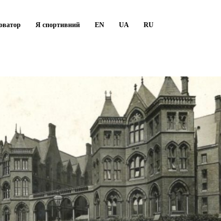
оватор
Я спортивний
EN
UA
RU