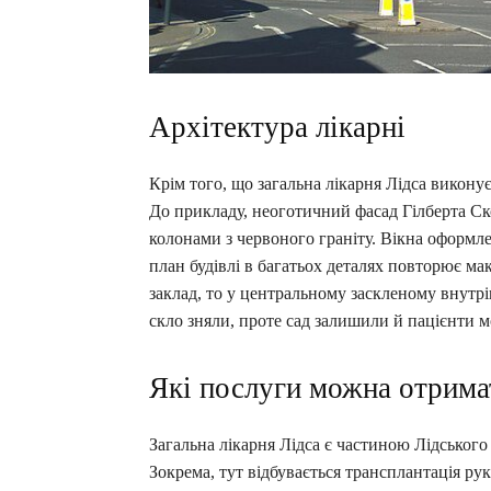
Архітектура лікарні
Крім того, що загальна лікарня Лідса виконує
До прикладу, неоготичний фасад Гілберта Ск
колонами з червоного граніту. Вікна оформле
план будівлі в багатьох деталях повторює ма
заклад, то у центральному заскленому внутр
скло зняли, проте сад залишили й пацієнти 
Які послуги можна отрима
Загальна лікарня Лідса є частиною Лідського
Зокрема, тут відбувається трансплантація ру