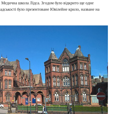
а Медична школа Лідса. Згодом було відкрито ще одне
мадськості було презентоване Ювілейне крило, назване на
.