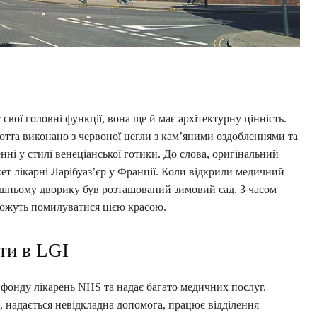
 свої головні функції, вона ще й має архітектурну цінність.
отта виконано з червоної цегли з кам’яними оздобленнями та
нні у стилі венеціанської готики. До слова, оригінальний
кет лікарні Ларібуаз’єр у Франції. Коли відкрили медичний
ішньому дворику був розташований зимовий сад. З часом
можуть помилуватися цією красою.
ти в LGI
 фонду лікарень NHS та надає багато медичних послуг.
к, надається невідкладна допомога, працює відділення