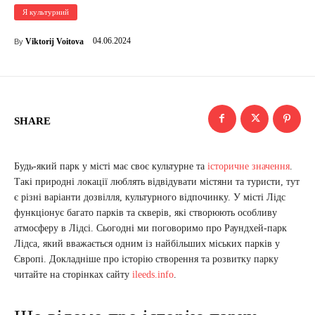
Я культурний
04.06.2024
Viktorij Voitova
By
SHARE
Будь-який парк у місті має своє культурне та
історичне значення
.
Такі природні локації люблять відвідувати містяни та туристи, тут
є різні варіанти дозвілля, культурного відпочинку. У місті Лідс
функціонує багато парків та скверів, які створюють особливу
атмосферу в Лідсі. Сьогодні ми поговоримо про Раундхей-парк
Лідса, який вважається одним із найбільших міських парків у
Європі. Докладніше про історію створення та розвитку парку
читайте на сторінках сайту
ileeds.info
.