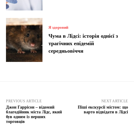
Я здоровий
Чума в Лідсі: історія однієї з
трагічних епідемій
середньовіччя
PREVIOUS ARTICLE
NEXT ARTICLE
Джон Гаррісон – відомий
Піші екскурсії містом: що
благодійник міста Лідс, який
варто відвідати в Лідсі
був одним із перших
торговців