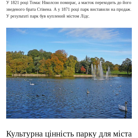
У 1821 році Томас Ніколсон помирає, а маєток переходить до його
зведеного брата Стівена. А у 1871 році парк виставили на продаж.
У результаті парк був куплений містом Лідс.
Культурна цінність парку для міста