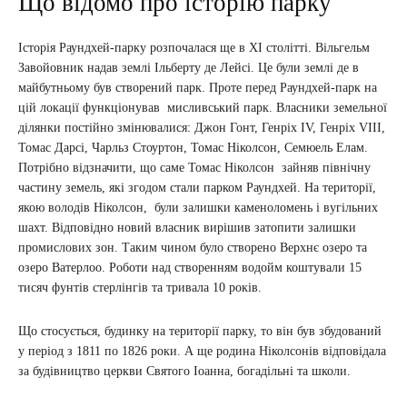
Що відомо про історію парку
Історія Раундхей-парку розпочалася ще в ХІ столітті. Вільгельм
Завойовник надав землі Ільберту де Лейсі. Це були землі де в
майбутньому був створений парк. Проте перед Раундхей-парк на
цій локації функціонував мисливський парк. Власники земельної
ділянки постійно змінювалися: Джон Гонт, Генріх IV, Генріх VIII,
Томас Дарсі, Чарльз Стоуртон, Томас Ніколсон, Семюель Елам.
Потрібно відзначити, що саме Томас Ніколсон зайняв північну
частину земель, які згодом стали парком Раундхей. На території,
якою володів Ніколсон, були залишки каменоломень і вугільних
шахт. Відповідно новий власник вирішив затопити залишки
промислових зон. Таким чином було створено Верхнє озеро та
озеро Ватерлоо. Роботи над створенням водойм коштували 15
тисяч фунтів стерлінгів та тривала 10 років.
Що стосується, будинку на території парку, то він був збудований
у період з 1811 по 1826 роки. А ще родина Ніколсонів відповідала
за будівництво церкви Святого Іоанна, богадільні та школи.