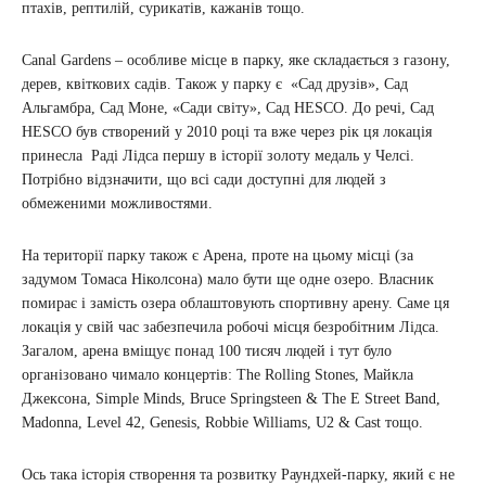
птахів, рептилій, сурикатів, кажанів тощо.
Canal Gardens – особливе місце в парку, яке складається з газону,
дерев, квіткових садів. Також у парку є «Сад друзів», Сад
Альгамбра, Сад Моне, «Сади світу», Сад HESCO. До речі, Сад
HESCO був створений у 2010 році та вже через рік ця локація
принесла Раді Лідса першу в історії золоту медаль у Челсі.
Потрібно відзначити, що всі сади доступні для людей з
обмеженими можливостями.
На території парку також є Арена, проте на цьому місці (за
задумом Томаса Ніколсона) мало бути ще одне озеро. Власник
помирає і замість озера облаштовують спортивну арену. Саме ця
локація у свій час забезпечила робочі місця безробітним Лідса.
Загалом, арена вміщує понад 100 тисяч людей і тут було
організовано чимало концертів: The Rolling Stones, Майкла
Джексона, Simple Minds, Bruce Springsteen & The E Street Band,
Madonna, Level 42, Genesis, Robbie Williams, U2 & Cast тощо.
Ось така історія створення та розвитку Раундхей-парку, який є не