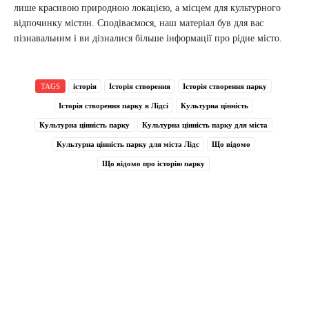
лише красивою природною локацією, а місцем для культурного
відпочинку містян. Сподіваємося, наш матеріал був для вас
пізнавальним і ви дізналися більше інформації про рідне місто.
TAGS
історія
Історія створення
Історія створення парку
Історія створення парку в Лідсі
Культурна цінність
Культурна цінність парку
Культурна цінність парку для міста
Культурна цінність парку для міста Лідс
Що відомо
Що відомо про історію парку