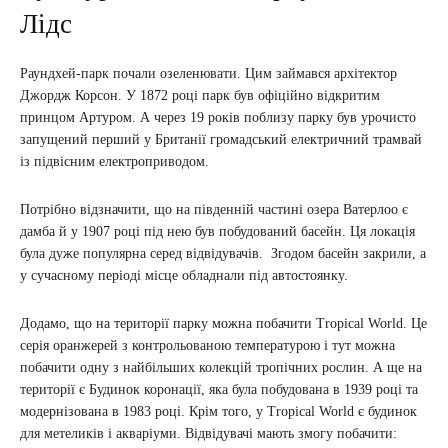
Лідс
Раундхей-парк почали озеленювати. Цим займався архітектор
Джордж Корсон. У 1872 році парк був офіційно відкритим
принцом Артуром. А через 19 років поблизу парку був урочисто
запущений перший у Британії громадський електричний трамвай
із підвісним електроприводом.
Потрібно відзначити, що на південній частині озера Ватерлоо є
дамба й у 1907 році під нею був побудований басейн. Ця локація
була дуже популярна серед відвідувачів. Згодом басейн закрили, а
у сучасному періоді місце обладнали під автостоянку.
Додамо, що на території парку можна побачити Tropical World. Це
серія оранжерей з контрольованою температурою і тут можна
побачити одну з найбільших колекцій тропічних рослин. А ще на
території є Будинок коронації, яка була побудована в 1939 році та
модернізована в 1983 році. Крім того, у Tropical World є будинок
для метеликів і акваріуми. Відвідувачі мають змогу побачити: