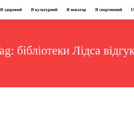
Я здоровий
Я культурний
Я новатор
Я спортивний
U
ag:
бібліотеки Лідса відгу