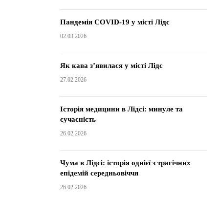
Пандемія COVID-19 у місті Лідс
02.03.2026
Як кава з’явилася у місті Лідс
27.02.2026
Історія медицини в Лідсі: минуле та
сучасність
26.02.2026
Чума в Лідсі: історія однієї з трагічних
епідемій середньовіччя
26.02.2026