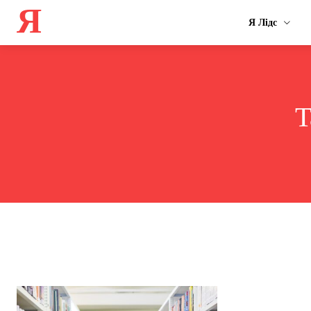
Я
Я Лідс
T