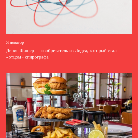
Я новатор
Денис Фишер ― изобретатель из Лидса, который стал
«отцом» спирографа