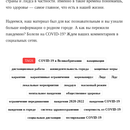
страны и Лидса в частности. Именно в такие времена понимаешь,
что здоровье — самое главное, что есть в нашей жизни.
Надеемся, наш материал был для вас познавательным и вы узнали
больше информации о родном городе. А как вы пережили
пандемию? Болели на COVID-19? Ждем ваших комментариев в
социальных сетях.
TAGS
COVID-19 в Великобритании
вакцинация
дистанционная работа
жизнедеятельность города
защитные меры
карантин
карантинные ограничения
коронавирус
Лидс
Лідс
локальные мероприятия
локдаун
масковый режим
ментальное пандемии
общественное здоровье
ограничение передвижения
пандемия 2020-2022
пандемия COVID-19
пандемия в городе
система здравоохранения
смертность от COVID-19
социальная дистанция
тестирование COVID-19