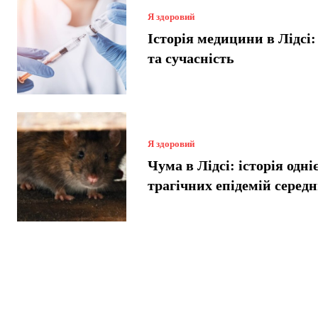
Я здоровий
Історія медицини в Лідсі
та сучасність
Я здоровий
Чума в Лідсі: історія одніє
трагічних епідемій серед