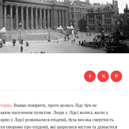
сторію
. Важко повірити, проте колись Лідс був не
ньким населеним пунктом. Люди у Лідсі колись жили у
арію у Лідсі розвивалися епідемії, була висока смертність.
поговоримо про епідемії, які ширилися містом та дізнаєтеся