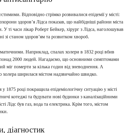
стимими. Відповідно стрімко розвивалися епідемії у місті:
и охорони здоров’я Лідса показав, що найбідніші райони міста
 У ті часи лікар Роберт Бейкер, хірург з Лідса, наголошував
ані зі станом здоров’ям та розвитком хвороб.
тематичними. Наприклад, спалах холери в 1832 році вбив
а понад 2000 людей. Нагадаємо, що основними симптомами
ий міг померти за кілька годин від зневоднення. А
то холера ширилася містом надзвичайно швидко.
 у 1875 році покращила епідеміологічну ситуацію у місті
тничі котеджі та будувати нові будинки з каналізаційними
істі Лідс був газ, вода та електрика. Крім того, містом
инки.
и, діагностик