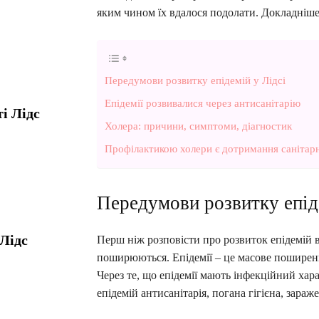
яким чином їх вдалося подолати. Докладніше
Передумови розвитку епідемій у Лідсі
Епідемії розвивалися через антисанітарію
і Лідс
Холера: причини, симптоми, діагностик
Профілактикою холери є дотримання санітарно
Передумови розвитку епід
 Лідс
Перш ніж розповісти про розвиток епідемій в 
поширюються. Епідемії – це масове поширенн
Через те, що епідемії мають інфекційний ха
епідемій антисанітарія, погана гігієна, зара