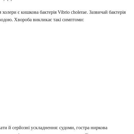
холери є кишкова бактерія Vibrio cholerae. Зазвичай бактерія
 водою. Хвороба викликає такі симптоми:
ати й серйозні ускладнення: судоми, гостра ниркова