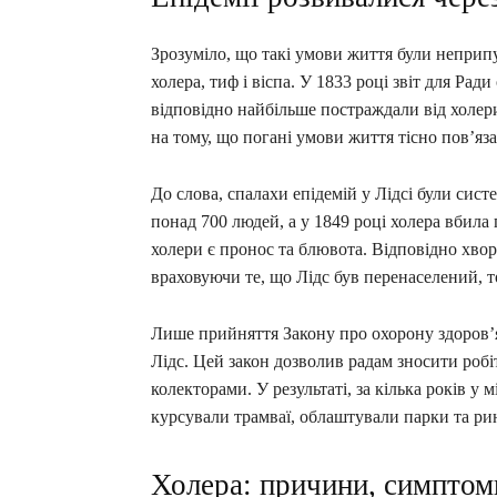
Зрозуміло, що такі умови життя були неприпу
холера, тиф і віспа. У 1833 році звіт для Рад
відповідно найбільше постраждали від холери.
на тому, що погані умови життя тісно пов’яз
До слова, спалахи епідемій у Лідсі були сис
понад 700 людей, а у 1849 році холера вбил
холери є пронос та блювота. Відповідно хвор
враховуючи те, що Лідс був перенаселений, 
Лише прийняття Закону про охорону здоров’я
Лідс. Цей закон дозволив радам зносити робі
колекторами. У результаті, за кілька років у м
курсували трамваї, облаштували парки та р
Холера: причини, симптом