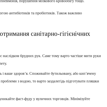
, пневмонія, порушення мозкового кровообігу тощо.
могою антибіотиків та пробіотиків. Також важливо
отримання санітарно-гігієнічних
б є наслідком брудних рук. Саме тому варто частіше мити руки
лету.
ть і ваше здоров’я. Споживайте бутильовану, або кип’ячену
е проблеми з водою, то варто заздалегідь підготувати пляшки
 уникайте фаст-фуду у вуличних торговців. Мінімізуйте