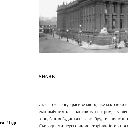
SHARE
Лідс – сучасне, красиве місто, яке має свою
і
економічним та фінансовим центром, а мале
занедбаних будинках. Через бруд та антисаніт
та Лідс
Сьогодні ми перегорнемо сторінки історії та 