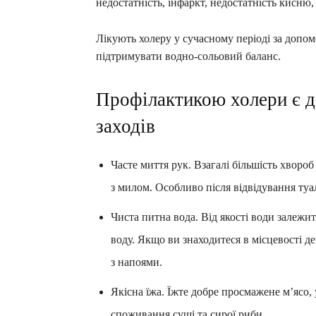
недостатність, інфаркт, недостатність кисню
Лікують холеру у сучасному періоді за допо
підтримувати водно-сольовий баланс.
Профілактикою холери є д
заходів
Часте миття рук. Взагалі більшість хворо
з милом. Особливо після відвідування туа
Чиста питна вода. Від якості води залежи
воду. Якщо ви знаходитеся в місцевості д
з напоями.
Якісна їжа. Їжте добре просмажене м’ясо,
споживання суші та сирої риби.