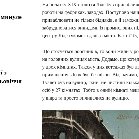
На початку ХІХ століття Лідс був привабливи
роботи на фабриках, заводах. Поступово наш
: минуле
приваблювати не тільки бідняків, а й заможн
забруднюватися викидами із промислових пі
центру Лідса якомога далі за місто. Багатії 
Що стосується робітників, то вони жили у ро
на головних вулицях міста. Додамо, що кот
у двох кімнатах. Також у цих котеджах був л
ї з
приміщення. Льох був без вікон. Відзначимо, 
ньовіччя
Туалет був на вулиці, який не чистили кілька 
осіб у 27 кімнатах. Тобто в одній кімнаті меш
у відра та просто виливалися на вулицю.