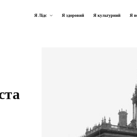
Я Лідс
Я здоровий
Я культурний
Я н
іста