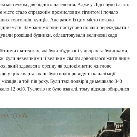
м містечком для бідного населення. Адже у Лідсі було багато
е місто стало справжнім промисловим гігантом і почало
іших торговців, купців. Але разом із цим місто почало
дприємств. Заможні містяни поступово почали переїжджати з
будували розкішні будинки, облаштовували величезні сади.
бітничих котеджах, які були збудовані у дворах за будинками,
еджі були невеликими й великим сім’ям доводилося жити лише
ьох, який здавався в оренду як однокімнатне житлове
що у цих кварталах не було водопроводу та каналізації.
місяців, а той пів року. Були такі подвір’я де мешкало 340
кало 12 осіб. Туалетів не було взагалі, тому відходи збиралися