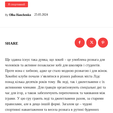
Я спортивний
25.05.2024
Olha Hanchenko
By
SHARE
Ще здавна існує така думка, що хокей – це улюблена розвага для
чоловіків та активне позакласне хобі для школярів і студентів.
Проте вона є хибною, адже це стало модною розвагою і для жінок.
Хокейні клуби почали з’являтися в різних районах міста Лідс
понад кілька десятків років тому. Як леді, так і джентльмени є їх
активними членами. Для гравців організовують спеціальні дні та
час для ігор, а також забезпечують перепочинок та чаювання між
іграми. У цю гру грають леді та джентльмени разом, за старими
правилами, але в дещо іншій формі. Загалом це – чудові
спортивні навантаження та весела розвага в рутині буденних