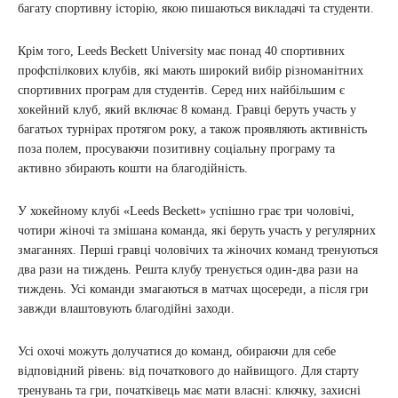
багату спортивну історію, якою пишаються викладачі та студенти.
Крім того, Leeds Beckett University має понад 40 спортивних
профспілкових клубів, які мають широкий вибір різноманітних
спортивних програм для студентів. Серед них найбільшим є
хокейний клуб, який включає 8 команд. Гравці беруть участь у
багатьох турнірах протягом року, а також проявляють активність
поза полем, просуваючи позитивну соціальну програму та
активно збирають кошти на благодійність.
У хокейному клубі «Leeds Beckett» успішно грає три чоловічі,
чотири жіночі та змішана команда, які беруть участь у регулярних
змаганнях. Перші гравці чоловічих та жіночих команд тренуються
два рази на тиждень. Решта клубу тренується один-два рази на
тиждень. Усі команди змагаються в матчах щосереди, а після гри
завжди влаштовують благодійні заходи.
Усі охочі можуть долучатися до команд, обираючи для себе
відповідний рівень: від початкового до найвищого. Для старту
тренувань та гри, початківець має мати власні: ключку, захисні