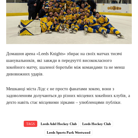
Домашня арена «Leeds Knights» збирає на своїх матчах тисячі
шанувальників, які завжди в передчутті висококласного
хокейного матчу, шаленої боротьби між командами та не менш
дивовижних ударів.
Мешканці міста Лідс є не просто фанатами хокею, вони з
задоволенням долучаються до різних місцевих хокейних клубів, а
дехто навіть стає місцевими зірками – улюбленцями публіки.
TAGS
Leeds Adel Hockey Club
Leeds Hockey Club
Leeds Sports Park Weetwood