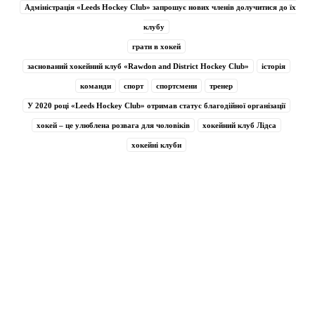
Адміністрація «Leeds Hockey Club» запрошує нових членів долучитися до їх
клубу
грати в хокей
заснований хокейний клуб «Rawdon and District Hockey Club»
історія
команди
спорт
спортсмени
тренер
У 2020 році «Leeds Hockey Club» отримав статус благодійної організації
хокей – це улюблена розвага для чоловіків
хокейний клуб Лідса
хокейні клуби