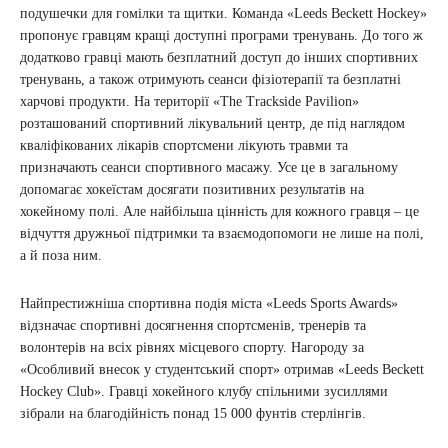
подушечки для гомілки та щитки. Команда «Leeds Beckett Hockey»
пропонує гравцям кращі доступні програми тренувань. До того ж
додатково гравці мають безплатний доступ до інших спортивних
тренувань, а також отримують сеанси фізіотерапії та безплатні
харчові продукти. На території «The Trackside Pavilion»
розташований спортивний лікувальний центр, де під наглядом
кваліфікованих лікарів спортсмени лікують травми та
призначають сеанси спортивного масажу. Усе це в загальному
допомагає хокеїстам досягати позитивних результатів на
хокейному полі. Але найбільша цінність для кожного гравця – це
відчуття дружньої підтримки та взаємодопомоги не лише на полі,
а й поза ним.
Найпрестижніша спортивна подія міста «Leeds Sports Awards»
відзначає спортивні досягнення спортсменів, тренерів та
волонтерів на всіх рівнях місцевого спорту. Нагороду за
«Особливий внесок у студентський спорт» отримав «Leeds Beckett
Hockey Club». Гравці хокейного клубу спільними зусиллями
зібрали на благодійність понад 15 000 фунтів стерлінгів.