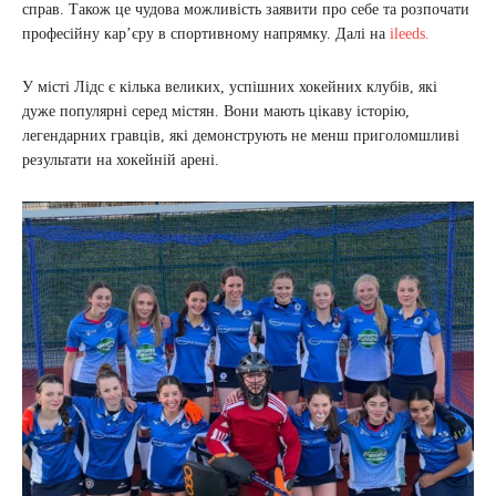
справ. Також це чудова можливість заявити про себе та розпочати
професійну кар’єру в спортивному напрямку. Далі на
ileeds.
У місті Лідс є кілька великих, успішних хокейних клубів, які
дуже популярні серед містян. Вони мають цікаву історію,
легендарних гравців, які демонструють не менш приголомшливі
результати на хокейній арені.