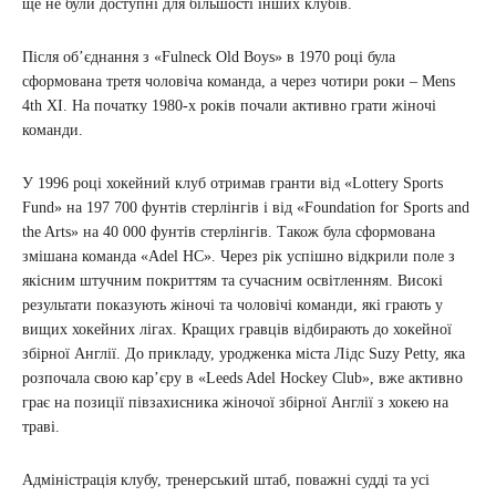
ще не були доступні для більшості інших клубів.
Після об’єднання з «Fulneck Old Boys» в 1970 році була
сформована третя чоловіча команда, а через чотири роки – Mens
4th XI. На початку 1980-х років почали активно грати жіночі
команди.
У 1996 році хокейний клуб отримав гранти від «Lottery Sports
Fund» на 197 700 фунтів стерлінгів і від «Foundation for Sports and
the Arts» на 40 000 фунтів стерлінгів. Також була сформована
змішана команда «Adel HC». Через рік успішно відкрили поле з
якісним штучним покриттям та сучасним освітленням. Високі
результати показують жіночі та чоловічі команди, які грають у
вищих хокейних лігах. Кращих гравців відбирають до хокейної
збірної Англії. До прикладу, уродженка міста Лідс Suzy Petty, яка
розпочала свою кар’єру в «Leeds Adel Hockey Club», вже активно
грає на позиції півзахисника жіночої збірної Англії з хокею на
траві.
Адміністрація клубу, тренерський штаб, поважні судді та усі