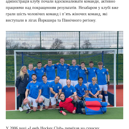
адміністрація клубу почали вдосконалювати команди, активно
працюючи над покращенням результатів. Незабаром у клубі вже
грали шість чоловічих команд і п’ять жіночих команд, які
виступали в лігах Йоркшира та Північного регіону.
У 2006 році «Leeds Hockey Club» переїхав на сучасну