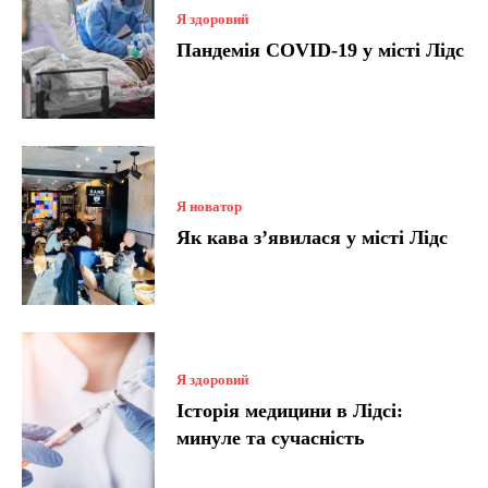
Я здоровий
Пандемія COVID-19 у місті Лідс
Я новатор
Як кава з’явилася у місті Лідс
Я здоровий
Історія медицини в Лідсі:
минуле та сучасність