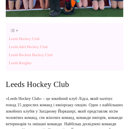
Leeds Hockey Club
Leeds Adel Hockey Club
Leeds Beckett Hockey Club
Leeds Knights
Leeds Hockey Club
«Leeds Hockey Club» – це хокейний клуб Лідса, який налічує
понад 15 дорослих команд і юніорську секцію. Один з найбільших
хокейних клубів у Західному Йоркширі, який представляє вісім
чоловічих команд, сім жіночих команд, команди юніорів, команди
ветеринарів та змішані команди. Найбільш досвідчені команди