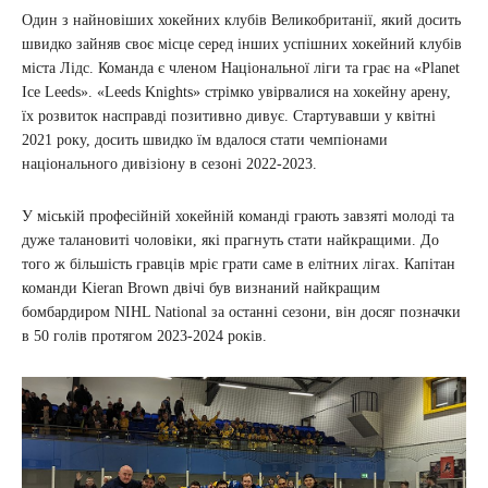
Один з найновіших хокейних клубів Великобританії, який досить
швидко зайняв своє місце серед інших успішних хокейний клубів
міста Лідс. Команда є членом Національної ліги та грає на «Planet
Ice Leeds». «Leeds Knights» стрімко увірвалися на хокейну арену,
їх розвиток насправді позитивно дивує. Стартувавши у квітні
2021 року, досить швидко їм вдалося стати чемпіонами
національного дивізіону в сезоні 2022-2023.
У міській професійній хокейній команді грають завзяті молоді та
дуже талановиті чоловіки, які прагнуть стати найкращими. До
того ж більшість гравців мріє грати саме в елітних лігах. Капітан
команди Kieran Brown двічі був визнаний найкращим
бомбардиром NIHL National за останні сезони, він досяг позначки
в 50 голів протягом 2023-2024 років.