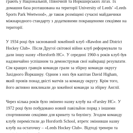
грають у Національній, Північній та Йоркширських лігах. Їх
домашня база розташована на території University of Leeds’ «Leeds
Sports Park Weetwood», де також розміщені сучасні майданчики
міжнародного стандарту з додатковими покращеними секціями на
території.
У 1934 році був заснований хокейний клуб «Rawdon and District
Hockey Club». Після Другої світової війни клуб реформували та
дали іншу назву «Horsforth HC». У середині 1960-х років клуб був
надзвичайно успішним та демонстрував свої найкращі результати.
Сім кращих гравців команди грали за збірну команди округу
Західного Йоркширу. Одним з них був капітан David Higham,
який провів понад двісті матчів за команду округу. Крім того,
його активно викликали до хокейної команди за збірну Англії.
Через кілька років було змінено назву клубу на «Farsley HC». У
1972 році було побудовано новий павільйон поряд з іншими
спортивними секціями для крикету та боулінгу. Згодом команду
клубу перемістили до Horsforth School, втретє змінивши назву
клубу на остаточну – «Leeds Hockey Club». Відтоді тренери та