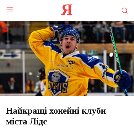
Я
Найкращі хокейні клуби
міста Лідс