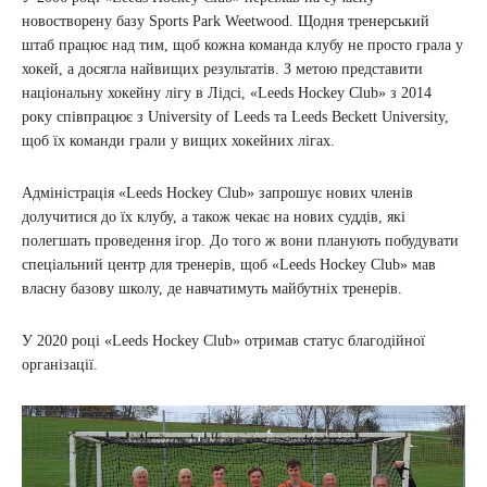
новостворену базу Sports Park Weetwood. Щодня тренерський
штаб працює над тим, щоб кожна команда клубу не просто грала у
хокей, а досягла найвищих результатів. З метою представити
національну хокейну лігу в Лідсі, «Leeds Hockey Club» з 2014
року співпрацює з University of Leeds та Leeds Beckett University,
щоб їх команди грали у вищих хокейних лігах.
Адміністрація «Leeds Hockey Club» запрошує нових членів
долучитися до їх клубу, а також чекає на нових суддів, які
полегшать проведення ігор. До того ж вони планують побудувати
спеціальний центр для тренерів, щоб «Leeds Hockey Club» мав
власну базову школу, де навчатимуть майбутніх тренерів.
У 2020 році «Leeds Hockey Club» отримав статус благодійної
організації.