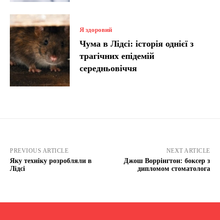
Я здоровий
Чума в Лідсі: історія однієї з
трагічних епідемій
середньовіччя
PREVIOUS ARTICLE
NEXT ARTICLE
Яку техніку розробляли в
Джош Воррінгтон: боксер з
Лідсі
дипломом стоматолога