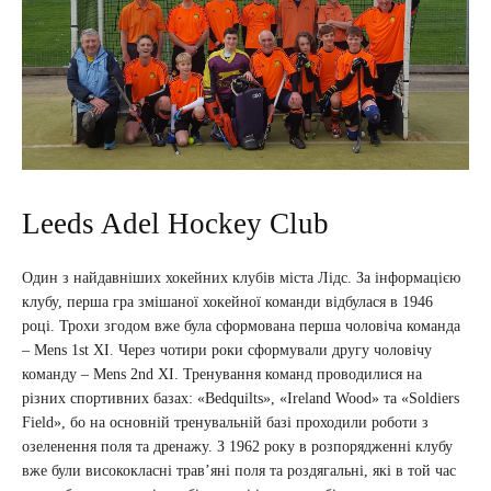
Leeds Adel Hockey Club
Один з найдавніших хокейних клубів міста Лідс. За інформацією
клубу, перша гра змішаної хокейної команди відбулася в 1946
році. Трохи згодом вже була сформована перша чоловіча команда
– Mens 1st XI. Через чотири роки сформували другу чоловічу
команду – Mens 2nd XI. Тренування команд проводилися на
різних спортивних базах: «Bedquilts», «Ireland Wood» та «Soldiers
Field», бо на основній тренувальній базі проходили роботи з
озеленення поля та дренажу. З 1962 року в розпорядженні клубу
вже були висококласні трав’яні поля та роздягальні, які в той час