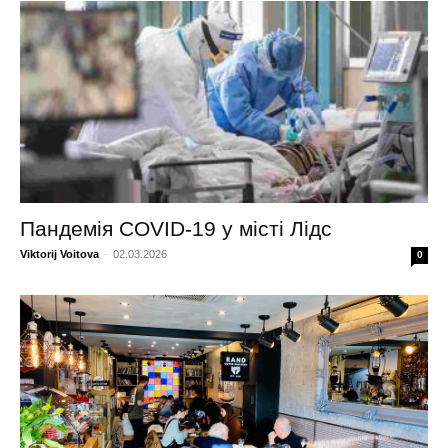
Пандемія COVID-19 у місті Лідс
Viktorij Voitova
-
02.03.2026
0