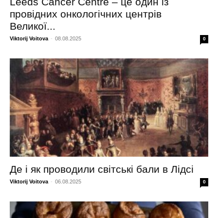
Leeds Cancer Centre – це один із
провідних онкологічних центрів
Великої...
Viktorij Voitova
-
08.08.2025
0
Де і як проводили світські бали в Лідсі
Viktorij Voitova
-
06.08.2025
0