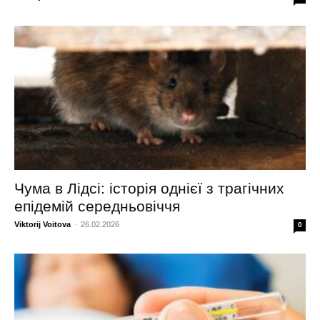
Чума в Лідсі: історія однієї з трагічних
епідемій середньовіччя
Viktorij Voitova
-
26.02.2026
0