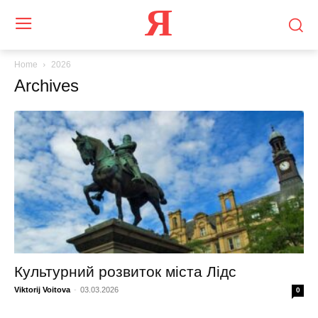
Я
Home
2026
Archives
Культурний розвиток міста Лідс
Viktorij Voitova
-
03.03.2026
0