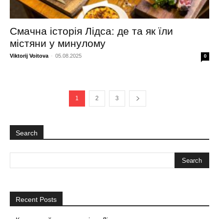
Смачна історія Лідса: де та як їли
містяни у минулому
Viktorij Voitova
-
05.08.2025
0
1
2
3
Search
Recent Posts