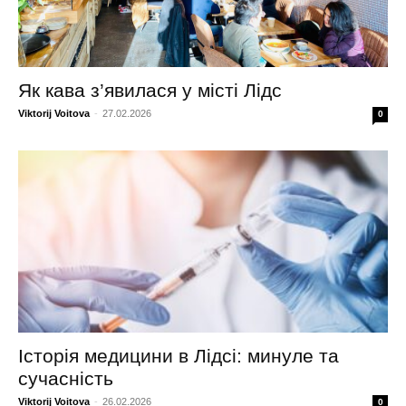
Як кава з’явилася у місті Лідс
Viktorij Voitova
-
27.02.2026
0
Історія медицини в Лідсі: минуле та
сучасність
Viktorij Voitova
-
26.02.2026
0