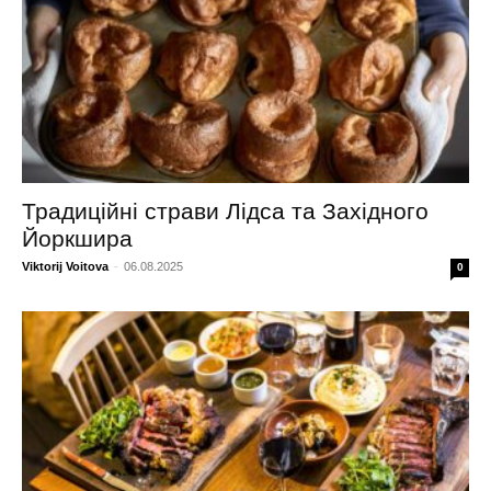
Традиційні страви Лідса та Західного
Йоркшира
Viktorij Voitova
-
06.08.2025
0