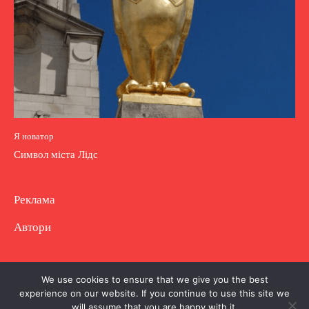
Я новатор
Символ міста Лідс
Реклама
Автори
Copyright © Повне використання матеріалу
We use cookies to ensure that we give you the best
experience on our website. If you continue to use this site we
заборонено. Частково можна з гіперпосиланням.
will assume that you are happy with it.