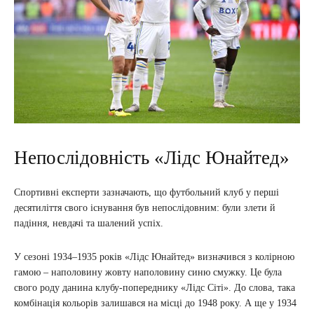
Непослідовність «Лідс Юнайтед»
Спортивні експерти зазначають, що футбольний клуб у перші
десятиліття свого існування був непослідовним: були злети й
падіння, невдачі та шалений успіх.
У сезоні 1934–1935 років «Лідс Юнайтед» визначився з колірною
гамою – наполовину жовту наполовину синю смужку. Це була
свого роду данина клубу-попереднику «Лідс Сіті». До слова, така
комбінація кольорів залишався на місці до 1948 року. А ще у 1934