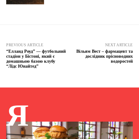
PREVIOUS ARTICLE
NEXT ARTICLE
“Елланд Роуд” — футбольний
Вільям Вест – фармацевт та
стадіон у Бістоні, який є
дослідник прісноводних
домашньою базою клубу
водоростей
“Лідс Юнайтед”
Я