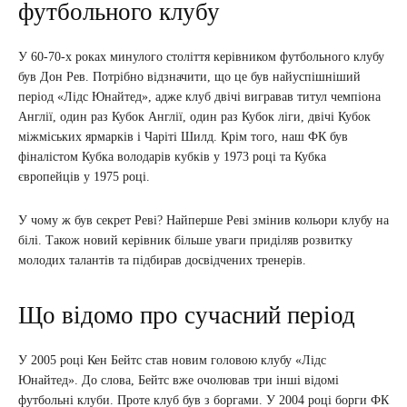
футбольного клубу
У 60-70-х роках минулого століття керівником футбольного клубу
був Дон Рев. Потрібно відзначити, що це був найуспішніший
період «Лідс Юнайтед», адже клуб двічі вигравав титул чемпіона
Англії, один раз Кубок Англії, один раз Кубок ліги, двічі Кубок
міжміських ярмарків і Чаріті Шилд. Крім того, наш ФК був
фіналістом Кубка володарів кубків у 1973 році та Кубка
європейців у 1975 році.
У чому ж був секрет Реві? Найперше Реві змінив кольори клубу на
білі. Також новий керівник більше уваги приділяв розвитку
молодих талантів та підбирав досвідчених тренерів.
Що відомо про сучасний період
У 2005 році Кен Бейтс став новим головою клубу «Лідс
Юнайтед». До слова, Бейтс вже очолював три інші відомі
футбольні клуби. Проте клуб був з боргами. У 2004 році борги ФК