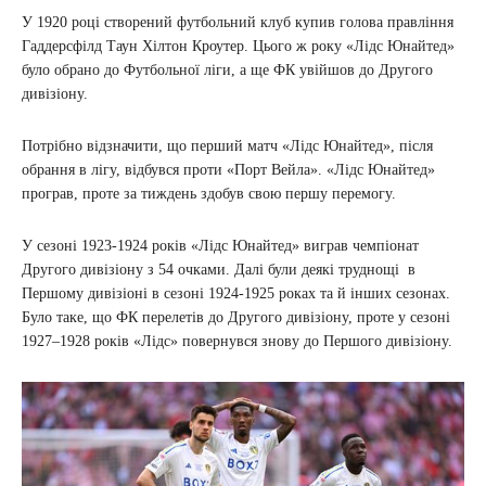
У 1920 році створений футбольний клуб купив голова правління
Гаддерсфілд Таун Хілтон Кроутер. Цього ж року «Лідс Юнайтед»
було обрано до Футбольної ліги, а ще ФК увійшов до Другого
дивізіону.
Потрібно відзначити, що перший матч «Лідс Юнайтед», після
обрання в лігу, відбувся проти «Порт Вейла». «Лідс Юнайтед»
програв, проте за тиждень здобув свою першу перемогу.
У сезоні 1923-1924 років «Лідс Юнайтед» виграв чемпіонат
Другого дивізіону з 54 очками. Далі були деякі труднощі в
Першому дивізіоні в сезоні 1924-1925 роках та й інших сезонах.
Було таке, що ФК перелетів до Другого дивізіону, проте у сезоні
1927–1928 років «Лідс» повернувся знову до Першого дивізіону.