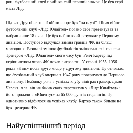
році футбольний клуб прийняв свій перший значок. Це був герб
міста Лідс.
Під час Другої світової війни спорт був “на паузі”. Після війни
футбольний клуб «Лідс Юнайтед» погано себе презентував та
набрав лише 18 очок. Це був найнижчий результат у Першому
дивізіон. Поступово відбулася заміна гравців ФК на більш
молодших. Разом зі зміною футболістів змінювалися і тренери.
Тренером «Лідс Юнайтед» свого часу був Рейч Картер під
керівництвом якого ФК почав вигравати. У сезоні 1955–1956
років «Лідс» посів друге місце у Другому дивізіоні. Це означало,
що футбольний клуб вперше з 1947 року повернувся до Першого
дивізіону. Неабияку роль в успіхах клубу відіграв гравець Джон
Чарльз. Але він не бачив своїх перспектив у «Лідс Юнайтед» і
його продали в «Ювентус» за 65 000 фунтів стерлінгів. Це
однозначно відбилося на успіхах клубу. Картер також більше не
був тренером ФК.
Найуспішніший період