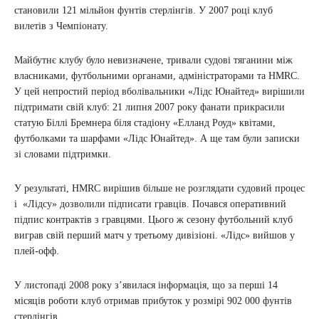
становили 121 мільйон фунтів стерлінгів. У 2007 році клуб
вилетів з Чемпіонату.
Майбутнє клубу було невизначене, тривали судові тяганини між
власниками, футбольними органами, адміністраторами та HMRC.
У цей непростий період вболівальники «Лідс Юнайтед» вирішили
підтримати свій клуб: 21 липня 2007 року фанати прикрасили
статую Біллі Бремнера біля стадіону «Елланд Роуд» квітами,
футболками та шарфами «Лідс Юнайтед». А ще там були записки
зі словами підтримки.
У результаті, HMRC вирішив більше не розглядати судовий процес
і «Лідсу» дозволили підписати гравців. Почався оперативний
підпис контрактів з гравцями. Цього ж сезону футбольний клуб
виграв свій перший матч у третьому дивізіоні. «Лідс» вийшов у
плей-офф.
У листопаді 2008 року з’явилася інформація, що за перші 14
місяців роботи клуб отримав прибуток у розмірі 902 000 фунтів
стерлінгів.