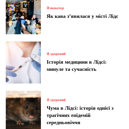
Я новатор
Як кава з’явилася у місті Лідс
Я здоровий
Історія медицини в Лідсі:
минуле та сучасність
Я здоровий
Чума в Лідсі: історія однієї з
трагічних епідемій
середньовіччя