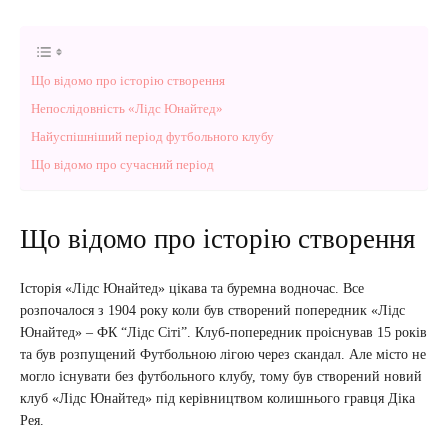
Що відомо про історію створення
Непослідовність «Лідс Юнайтед»
Найуспішніший період футбольного клубу
Що відомо про сучасний період
Що відомо про історію створення
Історія «Лідс Юнайтед» цікава та буремна водночас. Все
розпочалося з 1904 року коли був створений попередник «Лідс
Юнайтед» – ФК “Лідс Сіті”. Клуб-попередник проіснував 15 років
та був розпущений Футбольною лігою через скандал. Але місто не
могло існувати без футбольного клубу, тому був створений новий
клуб «Лідс Юнайтед» під керівництвом колишнього гравця Діка
Рея.