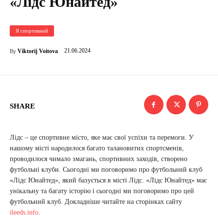
«Лідс Юнайтед»
Я спортивний
21.06.2024
Viktorij Voitova
By
SHARE
Лідс – це спортивне місто, яке має свої успіхи та перемоги. У
нашому місті народилося багато талановитих спортсменів,
проводилося чимало змагань, спортивних заходів, створено
футбольні клуби. Сьогодні ми поговоримо про футбольний клуб
«Лідс Юнайтед», який базується в місті Лідс. «Лідс Юнайтед» має
унікальну та багату історію і сьогодні ми поговоримо про цей
футбольний клуб. Докладніше читайте на сторінках сайту
ileeds.info
.