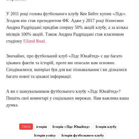
У 2011 році голова футбольного клубу Кен Бейтс купив «Лідс».
Згодом він став президентом ФК. Адже у 2017 році бізнесмен
Андреа Радріццані придбав спершу 50% акцій клубу, а за кілька
місяців 100% акцій. Також Андреа Радріццані став власником
стадіону
Elland Road
.
Звичайно, про футбольний клуб «Лідс Юнайтед» є ще багато
цікавих фактів та історій, проте ми описали вам основне.
Сподіваємося, матеріал був для вас пізнавальним і ви дізналися
багато нової та цікавої інформації.
А ви є шанувальником футбольного клубу «Лідс Юнайтед»?
Пишіть свої коментарі у соціальних мережах. Нам важлива ваша
думка.
TAGS
історія
Історія «Лідс Юнайтед»
Історія клубу
Історія успіху
Історія футбольного клубу